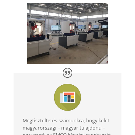
Megtiszteltetés számunkra, hogy kelet
magyarországi – magyar tulajdonú –
parterünk az EMCO képzési rendszerét