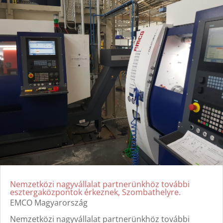
Nemzetközi nagyvállalat partnerünkhöz további
esztergaközpontok érkeznek, Szombathelyre.
EMCO Magyarország
Nemzetközi nagyvállalat partnerünkhöz további