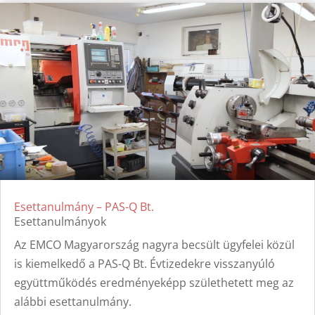
Esettanulmány – PAS-Q Bt.
Esettanulmányok
Az EMCO Magyarország nagyra becsült ügyfelei közül
is kiemelkedő a PAS-Q Bt. Évtizedekre visszanyúló
együttműködés eredményeképp születhetett meg az
alábbi esettanulmány.