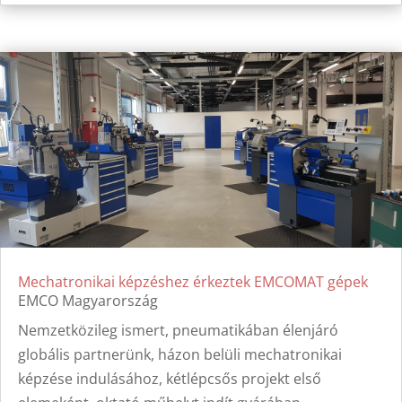
Mechatronikai képzéshez érkeztek EMCOMAT gépek
EMCO Magyarország
Nemzetközileg ismert, pneumatikában élenjáró
globális partnerünk, házon belüli mechatronikai
képzése indulásához, kétlépcsős projekt első