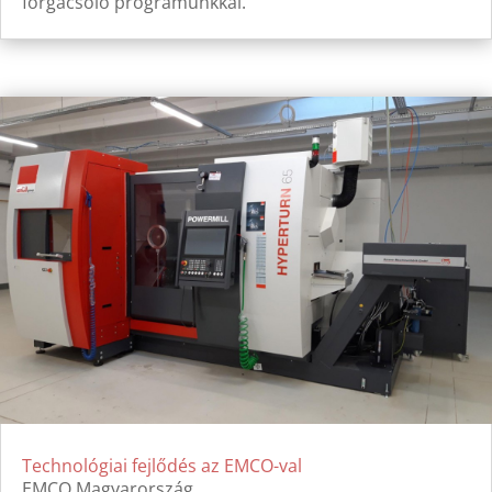
forgácsoló programunkkal.
Technológiai fejlődés az EMCO-val
EMCO Magyarország