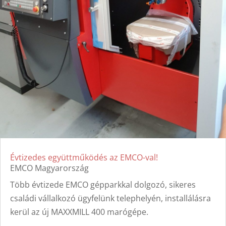
Évtizedes együttműködés az EMCO-val!
EMCO Magyarország
Több évtizede EMCO gépparkkal dolgozó, sikeres
családi vállalkozó ügyfelünk telephelyén, installálásra
kerül az új MAXXMILL 400 marógépe.