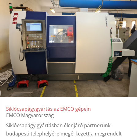
Siklócsapágygyártás az EMCO gépein
EMCO Magyarország
Siklócsapágy gyártásban élenjáró partnerünk
budapesti telephelyére megérkezett a megrendelt