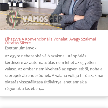
Elhagyva A Konvencionális Vonalat, Avagy Szakmai
Oktatás Sikere
Esettanulmányok
Az egyre nehezebbé váló szakmai utánpótlás
kérdésére az automatizálás nem lehet az egyetlen
válasz. Az ember nem kivehető az egyenletből, noha a
szerepek átrendeződnek. A valaha volt jó hírű szakmai
oktatás visszaállítása ütőkártya lehet annak a
régiónak a kezében,...