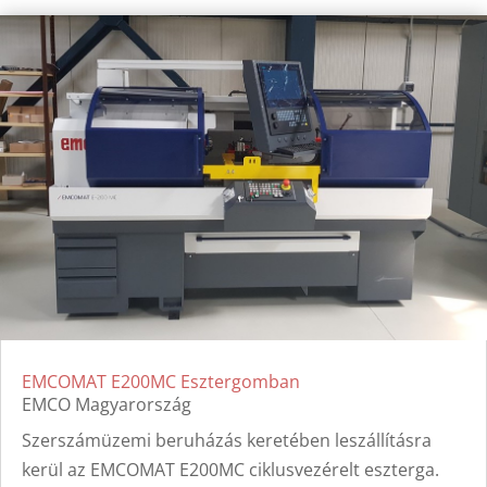
EMCOMAT E200MC Esztergomban
EMCO Magyarország
Szerszámüzemi beruházás keretében leszállításra
kerül az EMCOMAT E200MC ciklusvezérelt eszterga.