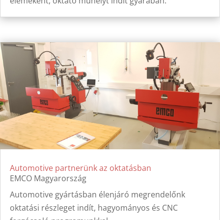
elemeként, oktató műhelyt indít gyárában.
Automotive partnerünk az oktatásban
EMCO Magyarország
Automotive gyártásban élenjáró megrendelőnk
oktatási részleget indít, hagyományos és CNC