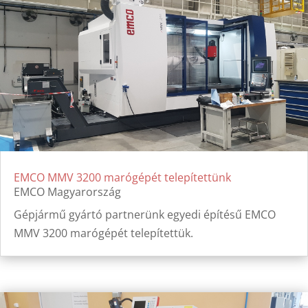
EMCO MMV 3200 marógépét telepítettünk
EMCO Magyarország
Gépjármű gyártó partnerünk egyedi építésű EMCO
MMV 3200 marógépét telepítettük.