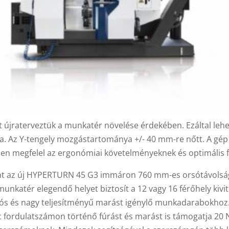
újraterveztük a munkatér növelése érdekében. Ezáltal lehe
ta. Az Y-tengely mozgástartománya +/- 40 mm-re nőtt. A gé
esen megfelel az ergonómiai követelményeknek és optimális f
 az új HYPERTURN 45 G3 immáron 760 mm-es orsótávolságga
nkatér elegendő helyet biztosít a 12 vagy 16 férőhely kivi
ziós és nagy teljesítményű marást igénylő munkadarabokhoz.
rc fordulatszámon történő fúrást és marást is támogatja 20