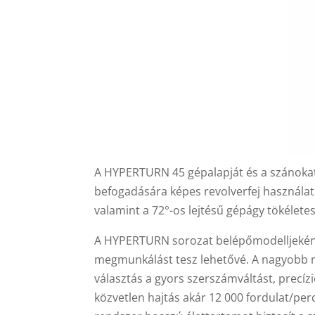
A HYPERTURN 45 gépalapját és a szánokat 
befogadására képes revolverfej használa
valamint a 72°-os lejtésű gépágy tökélet
A HYPERTURN sorozat belépőmodelljeként
megmunkálást tesz lehetővé. A nagyobb mu
választás a gyors szerszámváltást, precí
közvetlen hajtás akár 12 000 fordulat/pe