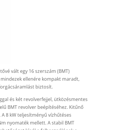
tővé vált egy 16 szerszám (BMT)
p mindezek ellenére kompakt maradt,
orgácsáramlást biztosít.
l és két revolverfejjel, ütközésmentes
telű BMT revolver beépítéséhez. Kitűnő
 A 8 kW teljesítményű vízhűtéses
 Nm nyomaték mellett. A stabil BMT