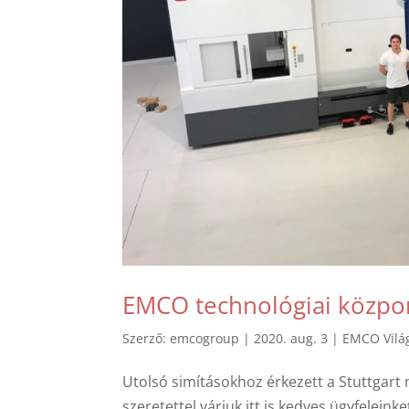
EMCO technológiai közpo
Szerző:
emcogroup
|
2020. aug. 3
|
EMCO Vilá
Utolsó simításokhoz érkezett a Stuttgart 
szeretettel várjuk itt is kedves ügyfeleinke