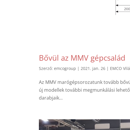
Bővül az MMV gépcsalád
Szerző:
emcogroup
|
2021. jan. 26
|
EMCO Vilá
Az MMV marógépsorozatunk tovább bővül
új modellek további megmunkálási lehetős
darabjaik...