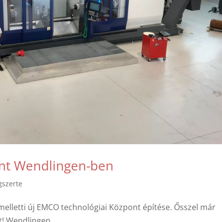
nt Wendlingen-ben
gszerte
melletti új EMCO technológiai Központ építése. Ősszel már
t! Wendlingen,...