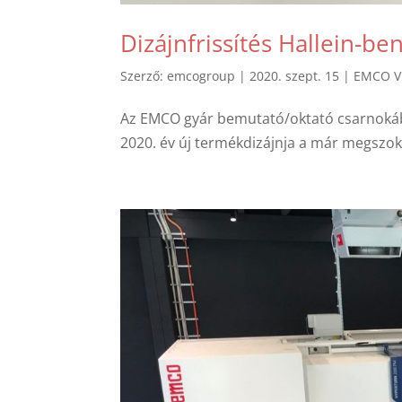
Dizájnfrissítés Hallein-be
Szerző:
emcogroup
|
2020. szept. 15
|
EMCO Vi
Az EMCO gyár bemutató/oktató csarnokába
2020. év új termékdizájnja a már megszokott