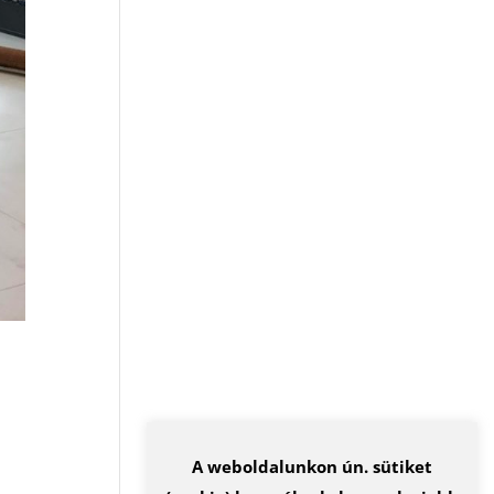
A weboldalunkon ún. sütiket